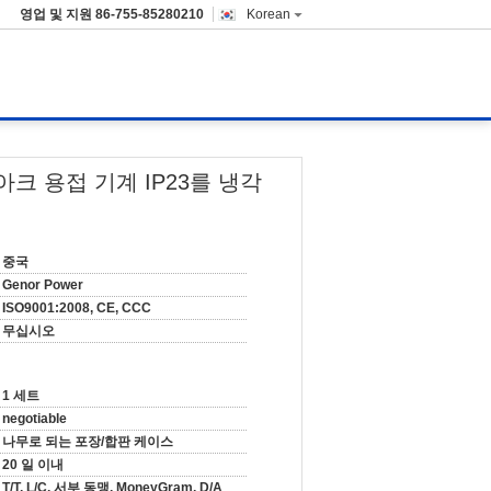
영업 및 지원
86-755-85280210
Korean
진 아크 용접 기계 IP23를 냉각
중국
Genor Power
ISO9001:2008, CE, CCC
무십시오
1 세트
negotiable
나무로 되는 포장/합판 케이스
20 일 이내
T/T, L/C, 서부 동맹, MoneyGram, D/A