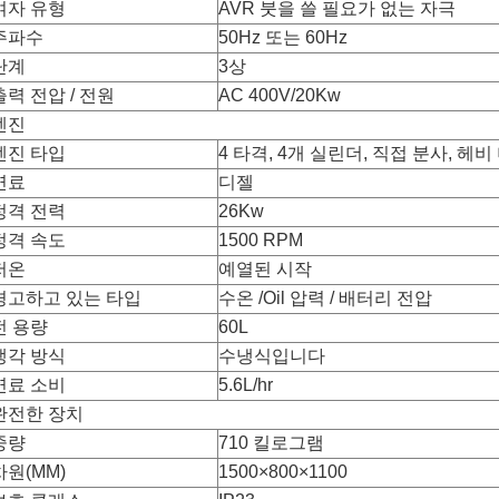
여자 유형
AVR 붓을 쓸 필요가 없는 자극
주파수
50Hz 또는 60Hz
단계
3상
출력 전압 / 전원
AC 400V/20Kw
엔진
엔진 타입
4 타격, 4개 실린더, 직접 분사, 헤
연료
디젤
정격 전력
26Kw
정격 속도
1500 RPM
저온
예열된 시작
경고하고 있는 타입
수온 /Oil 압력 / 배터리 전압
전 용량
60L
냉각 방식
수냉식입니다
연료 소비
5.6L/hr
완전한 장치
중량
710 킬로그램
차원(MM)
1500×800×1100