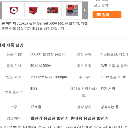
공급 능력:
접촉
큰 이미지 :
15kva 물은 Genset 500A 용접공 발전기, 디젤
엔진 아크 용접 기계 IP23를 냉각했습니다
상세 제품 설명
상품 이름:
500A 디젤 엔진 용접기
엔진 유형:
4 스트로크, 직접 
용접 현재:
30 내지 500A
흥분 유형:
AVR 붓을 쓸 필
엔진 RPM:
1500rpm 내지 1800rpm
주파수:
50Hz 또는 60Hz
IP23
체계를 시작하십시
전기 시작
보호 클래스:
오:
보증:
12개월
냉각 장치:
냉각되는 물
발전기 용접공 발전기
휴대용 용접공 발전기
강조하다:
,
15 킬로볼트 암페어 수냉각（의） Genset 500A 용접공 발전기, 