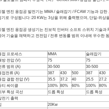
디젤 엔진 용접공 발전기는 MMA / 술래잡기 / FCAW 기능과 강한
접기로 구성됩니다 :20 KW는 3상을 위해 출력했으며, 단일-위상
디젤 엔진 용접공 생성기는 진보적 인버터 소프트 스위치 기술과 
제어 기술을 채택하고 전전압 / 전류 변동률 범위 이내에 우수한 
용접 프로세스
MMA
술래잡기
개방 전압 (V)
75
75
전류 범위 (A)
30-500
30-500
용접전류 (A)
387
430
500
387
430
용접 결합 전압 (V)
35.5
37.2
40
25.5
27.2
듀티 싸이클
100%
80%
60%
100%
80%
외부 특성 곡선
드롭 특성
드롭 특성
발전기 출력
힘
20Kw