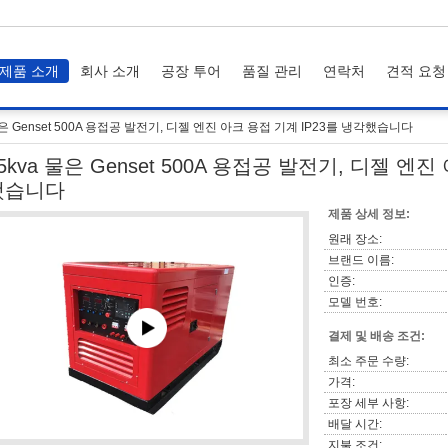
제품 소개
회사 소개
공장 투어
품질 관리
연락처
견적 요청
물은 Genset 500A 용접공 발전기, 디젤 엔진 아크 용접 기계 IP23를 냉각했습니다
5kva 물은 Genset 500A 용접공 발전기, 디젤 엔
했습니다
제품 상세 정보:
원래 장소:
브랜드 이름:
인증:
모델 번호:
결제 및 배송 조건:
최소 주문 수량:
가격:
포장 세부 사항:
배달 시간:
지불 조건: