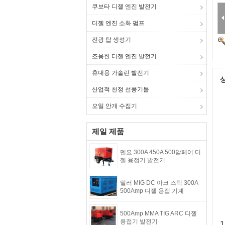
쿠보타 디젤 엔진 발전기
디젤 엔진 소화 펌프
전광 탑 생성기
조용한 디젤 엔진 발전기
휴대용 가솔린 발전기
산업적 천정 선풍기들
오일 안개 수집기
제일 제품
덴요 300A 450A 500암페어 디
젤 용접기 발전기
밀러 MIG DC 아크 스틱 300A
500Amp 디젤 용접 기계
500Amp MMA TIG ARC 디젤
용접기 발전기