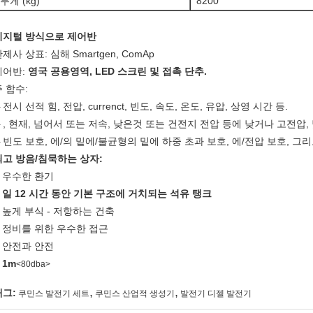
무게 (kg)
8200
디지털 방식으로 제어반
제사 상표: 심해 Smartgen, ComAp
제어반:
영국 공용영역, LED 스크린 및 접촉 단추.
 함수:
전시 선적 힘, 전압, currenct, 빈도, 속도, 온도, 유압, 상영 시간 등.
-
, 현재, 넘어서 또는 저속, 낮은것 또는 건전지 전압 등에 낮거나 고전압
-
빈도 보호, 에/의 밑에/불균형의 밑에 하중 초과 보호, 에/전압 보호, 그
-
최고 방음/침묵하는 상자:
우수한 환기
.
일 12 시간 동안 기본 구조에 거치되는 석유 탱크
.
높게 부식 - 저항하는 건축
.
정비를 위한 우수한 접근
.
안전과 안전
.
1m
.
<80dba>
,
,
태그:
쿠민스 발전기 세트
쿠민스 산업적 생성기
발전기 디젤 발전기