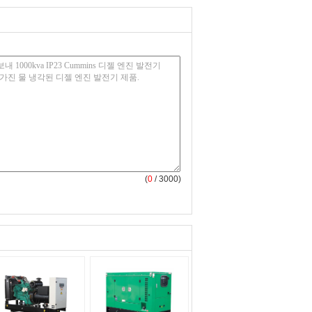
(
0
/ 3000)