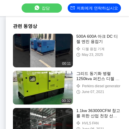
잡담
저희에게 연락하십시오
관련 동영상
500A 600A 아크 DC 디
젤 엔진 용접기
디젤 용접 기계
May 23, 2025
00:11
그리드 동기화 병렬
1250kva 퍼킨스 디젤 발
전기 1mw 24V DC 시작
Perkins diesel generator
모터
June 07, 2021
00:32
1.1kw 363000CFM 창고
를 위한 산업 천장 선풍
기 16ft 20ft HVLS
HVLS FAN