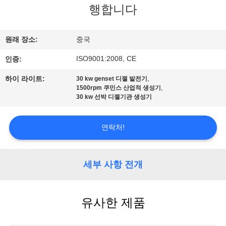
하
행합니다
여
원래 장소:
중국
공
ISO9001:2008, CE
인증:
장
,
하이 라이트:
30 kw genset 디젤 발전기
,
1500rpm 쿠민스 산업적 생성기
여
30 kw 선박 디젤기관 생성기
행
연락처!
품
세부 사항 전개
질
관
유사한 제품
리