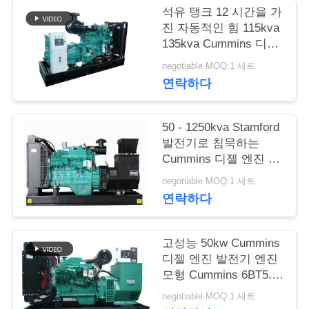
석유 탱크 12 시간을 가
연
진 자동적인 힘 115kva
135kva Cummins 디젤
락
엔진 발전기
negotiable MOQ:1 세트
주
연락하다
세
50 - 1250kva Stamford
요
발전기로 침묵하는
Cummins 디젤 엔진 발
전기 물 냉각
인
negotiable MOQ:1 세트
연락하다
용
문
고성능 50kw Cummins
디젤 엔진 발전기 엔진
을
모형 Cummins 6BT5.9-
G2
요
negotiable MOQ:1 세트