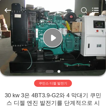
©
2019
-
2026
Shenzhen
Genor
Power
Equipment
집
Co.,
Ltd..
All
Rights
Reserved.
제
품
우
리
쿠민스 디젤 발전기
에
30 kw 3은 4BT3.9-G2와 4 막대기 쿠민
대
스 디젤 엔진 발전기를 단계적으로 시