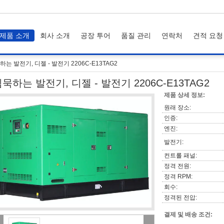
제품 소개
회사 소개
공장 투어
품질 관리
연락처
견적 요청
하는 발전기, 디젤 - 발전기 2206C-E13TAG2
묵하는 발전기, 디젤 - 발전기 2206C-E13TAG2
제품 상세 정보:
원래 장소:
인증:
엔진:
발전기:
컨트롤 패널:
정격 전원:
정격 RPM:
회수:
정격된 전압:
결제 및 배송 조건: