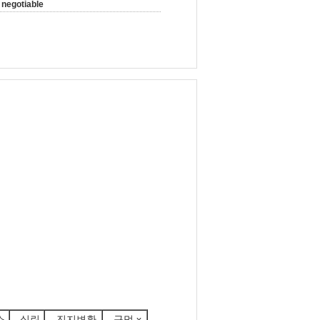
negotiable
소
실린
진지변환
구멍 x