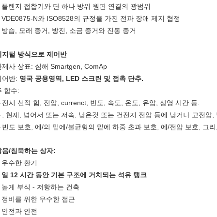
플랜지 접합기와 단 하나 방위 원판 연결의 광범위
.
VDE0875-N와 ISO8528의 규정을 가진 전파 장애 제지 협정
.
방습, 모래 증거, 방진, 소금 증거와 진동 증거
.
디지털 방식으로 제어반
제사 상표: 심해 Smartgen, ComAp
제어반:
영국 공용영역, LED 스크린 및 접촉 단추.
 함수:
전시 선적 힘, 전압, currenct, 빈도, 속도, 온도, 유압, 상영 시간 등.
-
, 현재, 넘어서 또는 저속, 낮은것 또는 건전지 전압 등에 낮거나 고전압
-
빈도 보호, 에/의 밑에/불균형의 밑에 하중 초과 보호, 에/전압 보호, 그
-
방음/침묵하는 상자:
우수한 환기
.
일 12 시간 동안 기본 구조에 거치되는 석유 탱크
.
높게 부식 - 저항하는 건축
.
정비를 위한 우수한 접근
.
안전과 안전
.