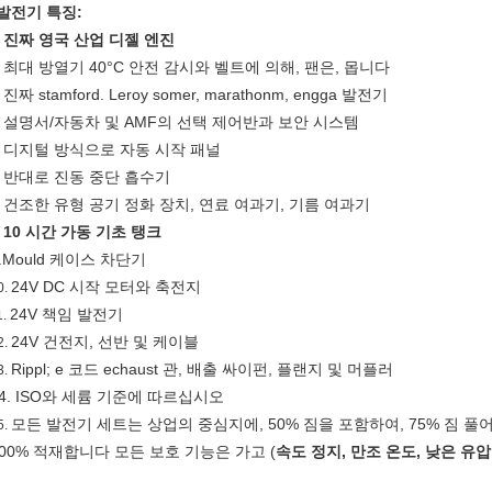
발전기 특징:
진짜 영국 산업 디젤 엔진
.
최대 방열기 40°C 안전 감시와 벨트에 의해, 팬은, 몹니다
.
진짜 stamford. Leroy somer, marathonm, engga 발전기
.
설명서/자동차 및 AMF의 선택 제어반과 보안 시스템
.
디지털 방식으로 자동 시작 패널
.
반대로 진동 중단 흡수기
.
건조한 유형 공기 정화 장치, 연료 여과기, 기름 여과기
.
10 시간 가동 기초 탱크
.
.Mould 케이스 차단기
24V DC 시작 모터와 축전지
0.
24V 책임 발전기
1.
24V 건전지, 선반 및 케이블
2.
Rippl; e 코드 echaust 관, 배출 싸이펀, 플랜지 및 머플러
3.
14. ISO와 세륨 기준에 따르십시오
모든 발전기 세트는 상업의 중심지에, 50% 짐을 포함하여, 75% 짐 풀어 
5.
100% 적재합니다 모든 보호 기능은 가고 (
속도 정지, 만조 온도, 낮은 유압