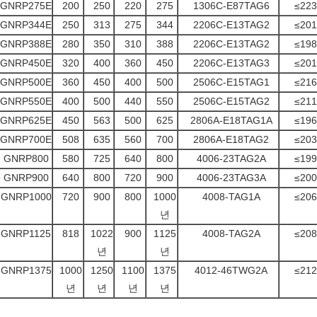
GNRP275E
200
250
220
275
1306C-E87TAG6
≤223
GNRP344E
250
313
275
344
2206C-E13TAG2
≤201
GNRP388E
280
350
310
388
2206C-E13TAG2
≤198
GNRP450E
320
400
360
450
2206C-E13TAG3
≤201
GNRP500E
360
450
400
500
2506C-E15TAG1
≤216
GNRP550E
400
500
440
550
2506C-E15TAG2
≤211
GNRP625E
450
563
500
625
2806A-E18TAG1A
≤196
GNRP700E
508
635
560
700
2806A-E18TAG2
≤203
GNRP800
580
725
640
800
4006-23TAG2A
≤199
GNRP900
640
800
720
900
4006-23TAG3A
≤200
GNRP1000
720
900
800
1000
4008-TAG1A
≤206
년
GNRP1125
818
1022
900
1125
4008-TAG2A
≤208
년
년
GNRP1375
1000
1250
1100
1375
4012-46TWG2A
≤212
년
년
년
년