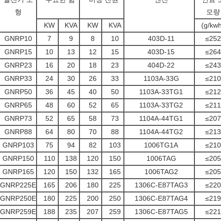
형
모량
KW
KVA
KW
KVA
(g/kw
GNRP10
7
9
8
10
403D-11
≤252
GNRP15
10
13
12
15
403D-15
≤264
GNRP23
16
20
18
23
404D-22
≤243
GNRP33
24
30
26
33
1103A-33G
≤210
GNRP50
36
45
40
50
1103A-33TG1
≤212
GNRP65
48
60
52
65
1103A-33TG2
≤211
GNRP73
52
65
58
73
1104A-44TG1
≤207
GNRP88
64
80
70
88
1104A-44TG2
≤213
GNRP103
75
94
82
103
1006TG1A
≤210
GNRP150
110
138
120
150
1006TAG
≤205
GNRP165
120
150
132
165
1006TAG2
≤205
GNRP225E
165
206
180
225
1306C-E87TAG3
≤220
GNRP250E
180
225
200
250
1306C-E87TAG4
≤219
GNRP259E
188
235
207
259
1306C-E87TAG5
≤221