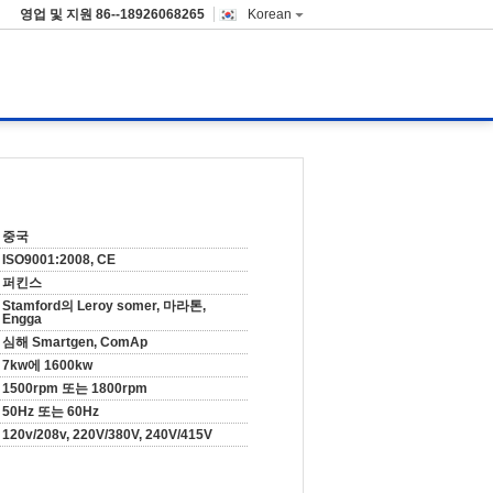
영업 및 지원
86--18926068265
Korean
중국
ISO9001:2008, CE
퍼킨스
Stamford의 Leroy somer, 마라톤,
Engga
심해 Smartgen, ComAp
7kw에 1600kw
1500rpm 또는 1800rpm
50Hz 또는 60Hz
120v/208v, 220V/380V, 240V/415V