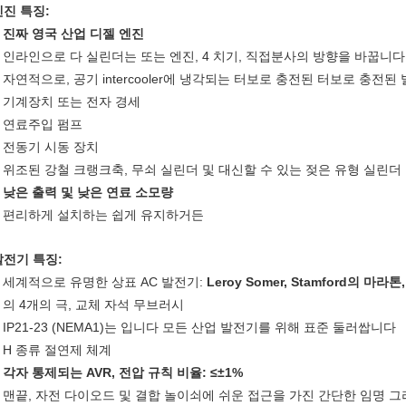
엔진 특징:
진짜 영국 산업 디젤 엔진
.
인라인으로 다 실린더는 또는 엔진, 4 치기, 직접분사의 방향을 바꿉니다
.
자연적으로, 공기 intercooler에 냉각되는 터보로 충전된 터보로 충전된
.
기계장치 또는 전자 경세
.
연료주입 펌프
.
전동기 시동 장치
.
위조된 강철 크랭크축, 무쇠 실린더 및 대신할 수 있는 젖은 유형 실린더
.
낮은 출력 및 낮은 연료 소모량
.
편리하게 설치하는 쉽게 유지하거든
.
발전기 특징:
세계적으로 유명한 상표 AC 발전기:
Leroy Somer, Stamford의 마라톤
.
의 4개의 극, 교체 자석 무브러시
.
IP21-23 (NEMA1)는 입니다 모든 산업 발전기를 위해 표준 둘러쌉니다
.
H 종류 절연제 체계
.
각자 통제되는 AVR, 전압 규칙 비율: ≤±1%
.
맨끝, 자전 다이오드 및 결합 놀이쇠에 쉬운 접근을 가진 간단한 임명 그
.